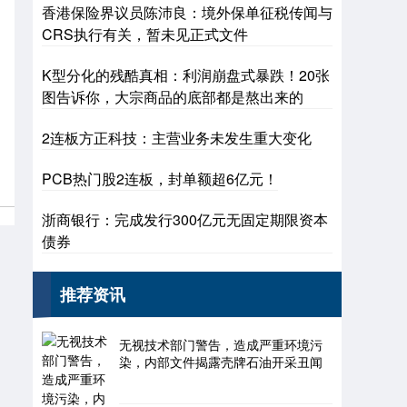
香港保险界议员陈沛良：境外保单征税传闻与
CRS执行有关，暂未见正式文件
K型分化的残酷真相：利润崩盘式暴跌！20张
图告诉你，大宗商品的底部都是熬出来的
基金指数
7242.10
+12.30
+0.17%
2连板方正科技：主营业务未发生重大变化
PCB热门股2连板，封单额超6亿元！
浙商银行：完成发行300亿元无固定期限资本
债券
推荐资讯
国债指数
229.69
+0.10
+0.04%
无视技术部门警告，造成严重环境污
染，内部文件揭露壳牌石油开采丑闻