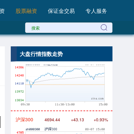
资
股票融资
保证金交易
专人服务
深证成指
14311.01
+200.89
+1.42%
大盘行情指数走势
沪深300
4694.44
+43.13
+0.93%