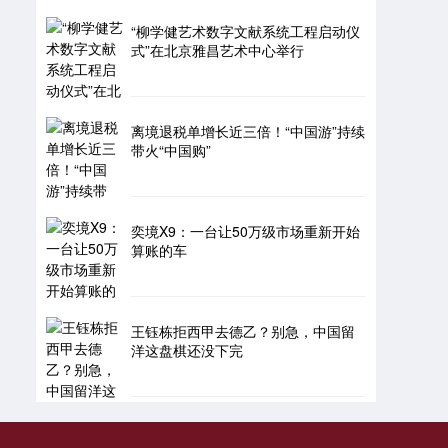
“柳学健艺术数字文献系统工程启动仪
式”在北京雅昌艺术中心举行
期指IC0
7877.80
+164.40
+2.13%
离境退税单增长近三倍！“中国游”持续
带火“中国购”
奕境X9：一台让50万级市场重新开始
算账的车
王钰栋拒西甲去德乙？别急，中国留
上证综指
3940.04
+39.68
+1.02%
洋这盘棋还没下完